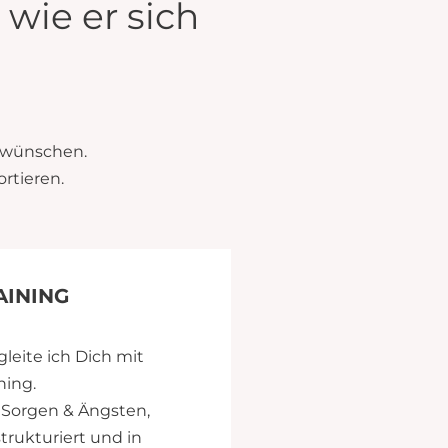
wie er sich
g wünschen.
rtieren.
AINING
leite ich Dich mit
ning.
, Sorgen & Ängsten,
rukturiert und in