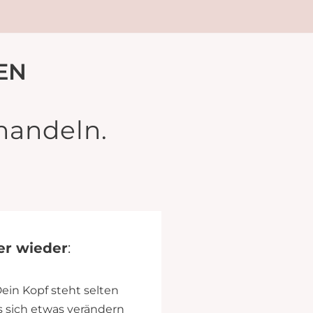
EN
handeln.
ier wieder
:
Dein Kopf steht selten
ss sich etwas verändern