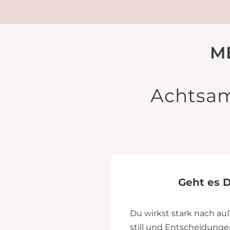
M
Achtsam
Geht es D
Du wirkst stark nach auß
still und Entscheidungen